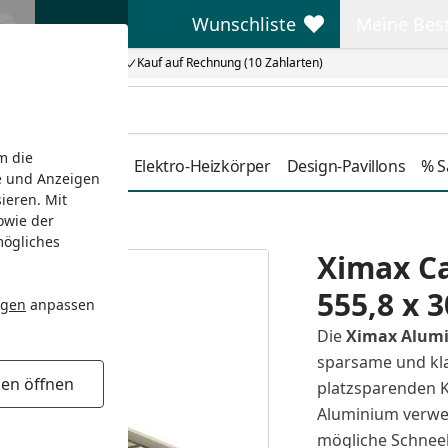
Wunschliste
Meine Bes
Wunschliste
Meine Beste
Kauf auf Rechnung (10 Zahlarten)
m die
Duschkabinen
Elektro-Heizkörper
Design-Pavillons
% S
e und Anzeigen
ieren. Mit
owie der
8 x 302,2 cm
mögliches
Ximax Ca
555,8 x 
ngen
anpassen
Die
Ximax Alumi
sparsame und klar
gen öffnen
platzsparenden K
Aluminium verwe
mögliche Schneel