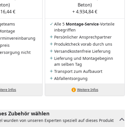
eton)
Beton)
816,44 €
+ 4.934,84 €
geteams
Alle 5
Montage-Service
-Vorteile
inbegriffen
Montage
Persönlicher Ansprechpartner
Terminvereinbarung
Produktcheck vorab durch uns
preis
Versandkostenfreie Lieferung
ersorgung nicht
Lieferung und Montagebeginn
am selben Tag
Transport zum Aufbauort
Abfallentsorgung
tere Infos
Weitere Infos
es Zubehör wählen
el wurden von unseren Experten speziell auf dieses Produkt