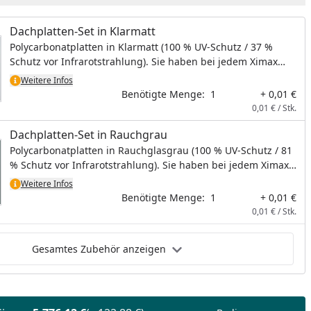
Dachplatten-Set in Klarmatt
Polycarbonatplatten in Klarmatt (100 % UV-Schutz / 37 %
Schutz vor Infrarotstrahlung). Sie haben bei jedem Ximax
Carport die Wahl zwischen Dachplatten in Klarmatt oder
Weitere Infos
Rauchgrau, ohne Aufpreis. Bei diesem Artikel handelt es sich
Benötigte Menge:
1
+ 0,01 €
um kein physisches Produkt, es wird hiermit lediglich die
0,01 € / Stk.
Dachplattenfarbe bestimmt.
Dachplatten-Set in Rauchgrau
Polycarbonatplatten in Rauchglasgrau (100 % UV-Schutz / 81
% Schutz vor Infrarotstrahlung). Sie haben bei jedem Ximax
Carport die Wahl zwischen Dachplatten in Klarmatt oder
Weitere Infos
Rauchgrau, ohne Aufpreis. Bei diesem Artikel handelt es sich
Benötigte Menge:
1
+ 0,01 €
um kein physisches Produkt, es wird hiermit lediglich die
0,01 € / Stk.
Dachplattenfarbe bestimmt.
Gesamtes Zubehör anzeigen