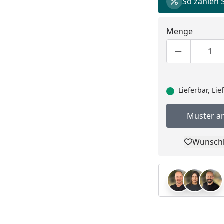
So zahlen 
Menge
Produktmen
Pro
Lieferbar, Li
Muster a
Wunschl
Pro