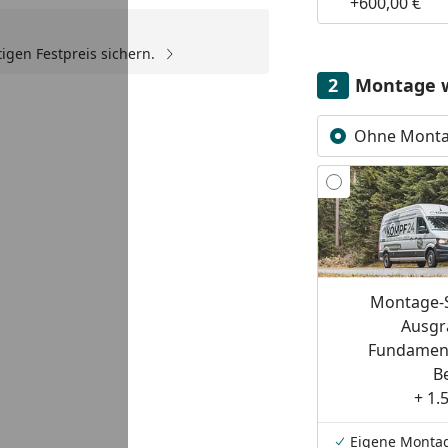
+600,00 €
igen Festpreis sichern.
Youtube-Video
Montage 
Ohne Mont
Montage-S
Ausgr
Fundament
B
+ 1.
Eigene Monta