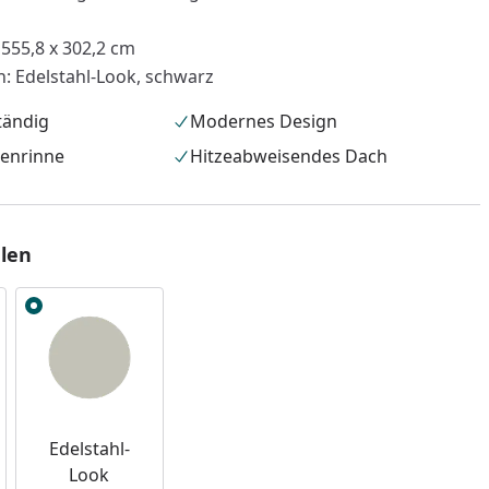
 555,8 x 302,2 cm
n: Edelstahl-Look, schwarz
tändig
Modernes Design
genrinne
Hitzeabweisendes Dach
len
nzufügen
Edelstahl-
Look