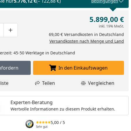
Sie nur
5.776,12 €
(– 122,88 €)
Bedingungen
5.899,00 €
inkl. 19% MwSt.
ge um eins verringern
duktmenge manuell eingeben
Produktmenge um eins erhöhen
69,00 € Versandkosten in Deutschland
Versandkosten nach Menge und Land
eferzeit: 45-50 Werktage in Deutschland
nfordern
In den Einkaufswagen
Muster anfordern
In den Einkaufswagen l
iste
Teilen
Vergleichen
dukt zur Wunschliste hinzufügen
Teilen
Produkt Vergle
Experten-Beratung
Wertvolle Informationen zu diesem Produkt erhalten.
5,00
/ 5
Sehr gut