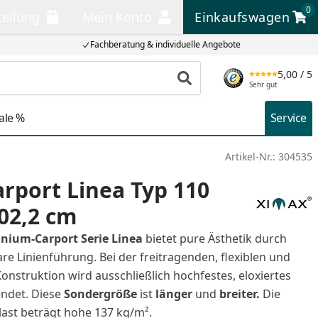
0
tellung
Mein Konto
Einkaufswagen
llung
Mein Konto
Einkaufswagen
Fachberatung & individuelle Angebote
5,00
/ 5
Produkt suchen
Sehr gut
ale %
Service
Artikel-Nr.:
304535
rport Linea Typ 110
302,2 cm
nium-Carport Serie Linea
bietet pure Ästhetik durch
e Linienführung. Bei der freitragenden, flexiblen und
onstruktion wird ausschließlich hochfestes, eloxiertes
ndet. Diese
Sondergröße
ist
länger
und
breiter.
Die
ast beträgt hohe 137 kg/m².