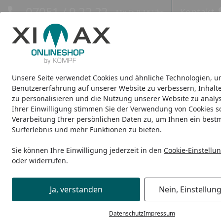
Hotline
07051 / 9 22 22
Kontakt
Mo-Fr. 8-16 Uhr
Kontakt
Eigene Montage-Teams
Unsere Seite verwendet Cookies und ähnliche Technologien, u
Design-Carports
Design-Heizkörper
Infrarot-Heizkörper
Benutzererfahrung auf unserer Website zu verbessern, Inhalt
zu personalisieren und die Nutzung unserer Website zu analys
Ihrer Einwilligung stimmen Sie der Verwendung von Cookies s
Design-Carports
Linea
Ximax Carport Linea Typ 110 555,
Startseite
Verarbeitung Ihrer persönlichen Daten zu, um Ihnen ein best
Surferlebnis und mehr Funktionen zu bieten.
Sie können Ihre Einwilligung jederzeit in den
Cookie-Einstellu
oder widerrufen.
Ja, verstanden
Nein, Einstellun
Datenschutz
Impressum