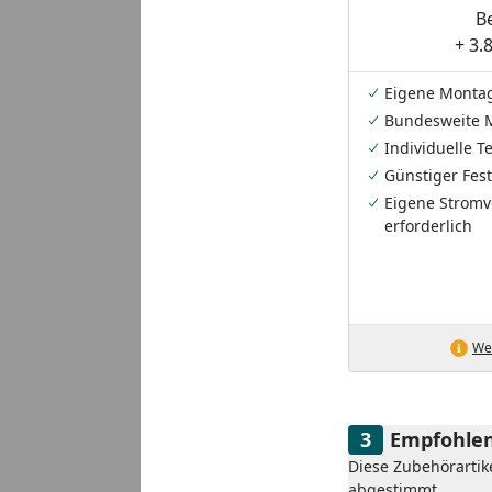
B
+ 3.
Eigene Monta
Bundesweite 
Individuelle 
Günstiger Fest
Eigene Stromv
erforderlich
Wei
Empfohlen
Diese Zubehörartik
abgestimmt.