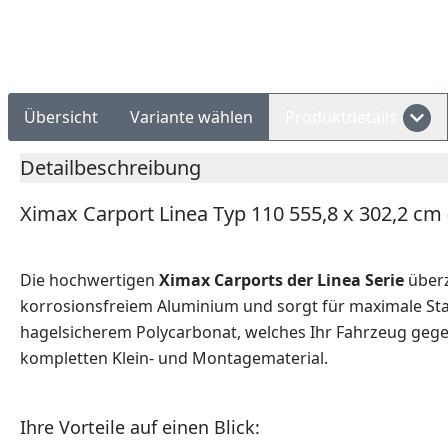
Rechnungskauf
Montageservice
Übersicht
Variante wählen
Produktdetails
Detailbeschreibung
Ximax Carport Linea Typ 110 555,8 x 302,2 cm
Die hochwertigen
Ximax Carports der Linea Serie
überz
korrosionsfreiem Aluminium und sorgt für maximale Stab
hagelsicherem Polycarbonat, welches Ihr Fahrzeug gegen
kompletten Klein- und Montagematerial.
Ihre Vorteile auf einen Blick: