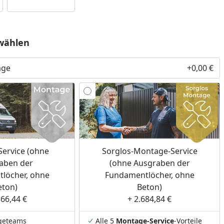
wählen
age
+0,00 €
ervice (ohne
Sorglos-Montage-Service
aben der
(ohne Ausgraben der
löcher, ohne
Fundamentlöcher, ohne
eton)
Beton)
566,44 €
+ 2.684,84 €
geteams
Alle 5
Montage-Service
-Vorteile