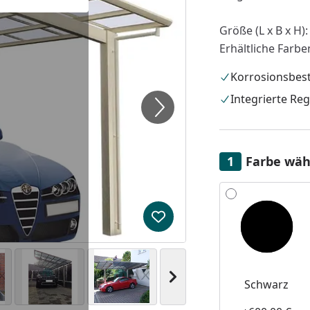
Größe (L x B x H):
Erhältliche Farbe
Korrosionsbes
Integrierte Re
Farbe wäh
Alle anzeigen (2)
Produkt zur Wunschliste hi
Nächstes Bild anzeigen
Schwarz