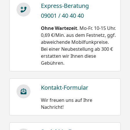
Express-Beratung
09001 / 40 40 40
Schneegewichte:
Ohne Wartezeit
. Mo-Fr. 10-15 Uhr.
0,69 €/Min. aus dem Festnetz, ggf.
Damit wäre die
Neuschnee trocken
abweichende Mobilfunkpreise.
Belastung bei einer
und locker 30 bis 50
Bei einer Neubestellung ab 300 €
Schneehöhe
kg/m³
erstatten wir Ihnen diese
von 20 cm oder 0,2 m
Neuschnee schwach
Gebühren.
bei Altschnee:
gebunden 50 bis 100
kg/m³
500 kg/m³ x 0,2 m =
100 kg /m²
Neuschnee stark
Kontakt-Formular
gebunden 100 bis 200
kg/m³
Wir freuen uns auf Ihre
Nachricht!
Altschnee trocken
200 bis 400 kg/m³
Altschnee feucht