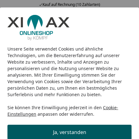
Kauf auf Rechnung (10 Zahlarten)
Alle Produkte
Mein Konto
Wunschl
Ein
5,00
/ 5
Suchen
Unsere Seite verwendet Cookies und ähnliche
Design-Carports
Linea
Ximax Carport Linea Typ 110 555,
Startseite
Technologien, um die Benutzererfahrung auf unserer
Ximax Carport Linea Typ 110 555,8
Website zu verbessern, Inhalte und Anzeigen zu
personalisieren und die Nutzung unserer Website zu
x 272,6 cm
analysieren. Mit Ihrer Einwilligung stimmen Sie der
Verwendung von Cookies sowie der Verarbeitung Ihrer
persönlichen Daten zu, um Ihnen ein bestmögliches
Surferlebnis und mehr Funktionen zu bieten.
Sie können Ihre Einwilligung jederzeit in den
Cookie-
Einstellungen
anpassen oder widerrufen.
Ja, verstanden