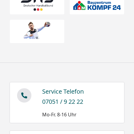
dem Boden nach DIN 1055 / EN1991, Teil 1-4.
Für die richtige Interpretation der Tabelle noch
folgender Hinweis:
Das Zustandekommen kritischer Schneemengen
ist aus drei Gründen praktisch auszuschließen.
XIMAX Carports sind gut unterlüftete
Konstruktionen, hinzu kommen Dachneigung und
eine glatte Oberfläche aus Polycarbonat. Diese
Eigenschaften bewirken optimales
Service Telefon
Abrutschverhalten bei geringster
Sonneneinwirkung, selbst bei diffusem Licht.
07051 / 9 22 22
Trotzdem empfehlen wir das Dach spätestens kurz
Mo-Fr. 8-16 Uhr
vor Erreichen des angegebenen Schneelastwertes
zu räumen.