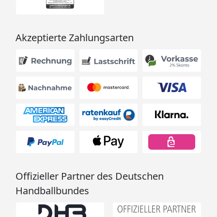
*max. Dachlast; ** relevante Schneelast auf dem
Boden nach DIN 1055 / EN1991, Teil 1-4
Akzeptierte Zahlungsarten
Schneelasten
/Windlast
Der Aufbau des Carports ist in Windlastzone 3 und
4 nicht zulässig (
Windzonenkarte
).
Die einzelnen XIMAX Design-Carports werden in
verschiedenen Schneelastversionen angeboten,
Offizieller Partner des Deutschen
um den regional unterschiedlichen Anforderungen
Handballbundes
gerecht zu werden. Dabei bedeutet der Wert
si=max. Dachlast und sk= relevante Schneelast auf