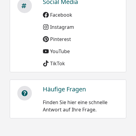
Social Media
nass 300 bis 500
kg/m³
Facebook
Instagram
Pinterest
YouTube
Sie können natürlich sowohl dieses, als auch alle
weiteren Modelle der XIMAX Carport-
TikTok
Konstruktionen, ideal als Terrassenüberdachung
nutzen.
Häufige Fragen
Finden Sie hier eine schnelle
Antwort auf Ihre Frage.
Optionale Erweiterungen (siehe Reiter "Zubehör"):