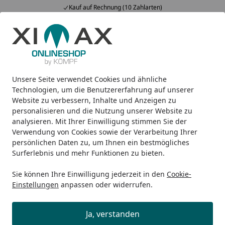
Kauf auf Rechnung (10 Zahlarten)
Alle Produkte
Mein Konto
Wunschl
Ein
5,00
/ 5
Suchen
Unsere Seite verwendet Cookies und ähnliche
Design-Carports
Linea
Ximax Carport Linea Typ 110 495,
Startseite
Technologien, um die Benutzererfahrung auf unserer
Ximax Carport Linea Typ 110 495,4
Website zu verbessern, Inhalte und Anzeigen zu
personalisieren und die Nutzung unserer Website zu
x 302,2 cm
analysieren. Mit Ihrer Einwilligung stimmen Sie der
Verwendung von Cookies sowie der Verarbeitung Ihrer
persönlichen Daten zu, um Ihnen ein bestmögliches
Surferlebnis und mehr Funktionen zu bieten.
Sie können Ihre Einwilligung jederzeit in den
Cookie-
Einstellungen
anpassen oder widerrufen.
Ja, verstanden