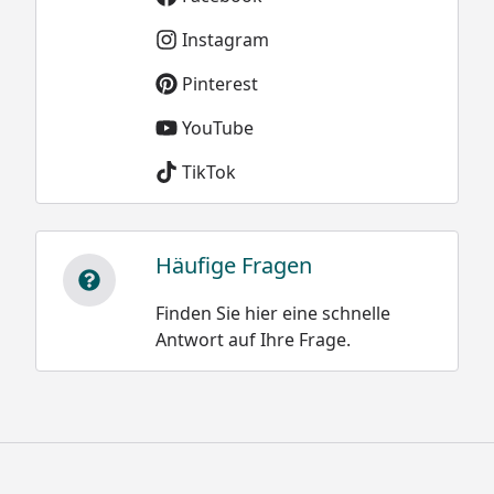
Instagram
Pinterest
YouTube
Sie können natürlich sowohl dieses, als auch alle
TikTok
weiteren Modelle der XIMAX Carport-
Konstruktionen, ideal als Terrassenüberdachung
nutzen.
Häufige Fragen
Finden Sie hier eine schnelle
Antwort auf Ihre Frage.
Optionale Erweiterungen (siehe Reiter "Zubehör"):
Stützstangen zur Erhöhung der Schneelast