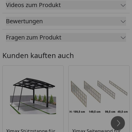
Korrosionsbeständig, langlebig (hagel- und
Videos zum Produkt
frostsicher)
10 Jahre Garantie bei fachgerechtem Aufbau
Bewertungen
Dach aus Polycarbonat in: Rauchglasgrau (100 %
UV-Schutz / 81 % Schutz vor Infrarotstrahlung)
Fragen zum Produkt
oder Klarmatt (100 % UV-Schutz / 37 % Schutz vor
Infrarotstrahlung)
Kunden kauften auch
Maximale Flexibilität und Belastbarkeit durch die
innovative 3-Stützen Bauweise (Stütze: 160 x 100
mm)
Zeitlose Eleganz und Ästhetik
Freistehende Konstruktion, flexibel und
platzökonomisch
Langlebig und wartungsfrei
Erhältliche Farben: Edelstahllook, schwarz
Sondergröße, besonders breit
Ximax Stützstange für
Ximax Seitenwand für