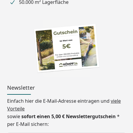
50.000 m² Lagerfläche
Standardmäßig wird das
Dach in Rauchglasgrau
geliefert (sofern Sie über
das Zubehör keine
Dachplattenfarbe
auswählen).
Länge
495,4 cm
Breite
302,2 cm
Höhe
244,1 - 294,1 cm
Newsletter
Stützen
3 Stück 16 x 10 cm
Einfach hier die E-Mail-Adresse eintragen und
viele
Windbeständigkeit
122 km/h
Vorteile
sowie
sofort einen 5,00 € Newslettergutschein
*
Schneelast
137 kg/m²
per E-Mail sichern:
Erhältliche Farben
Edelstahl-Look (Standard)