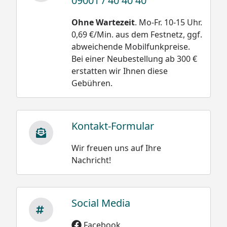
09001 / 40 40 40
Ohne Wartezeit
. Mo-Fr. 10-15 Uhr.
Schneegewichte:
0,69 €/Min. aus dem Festnetz, ggf.
abweichende Mobilfunkpreise.
Damit wäre die
Neuschnee trocken
Bei einer Neubestellung ab 300 €
Belastung bei einer
und locker 30 bis 50
erstatten wir Ihnen diese
Schneehöhe
kg/m³
Gebühren.
von 20 cm oder 0,2 m
Neuschnee schwach
bei Altschnee:
gebunden 50 bis 100
kg/m³
500 kg/m³ x 0,2 m =
Kontakt-Formular
100 kg /m²
Neuschnee stark
gebunden 100 bis 200
Wir freuen uns auf Ihre
kg/m³
Nachricht!
Altschnee trocken
200 bis 400 kg/m³
Altschnee feucht
Social Media
nass 300 bis 500
Facebook
kg/m³