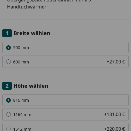
Handtuchwärmer
Breite wählen
Alle anzeigen (2)
500 mm
+27,00 €
600 mm
Höhe wählen
Alle anzeigen (4)
816 mm
+131,00 €
1164 mm
+220,00 €
1512 mm