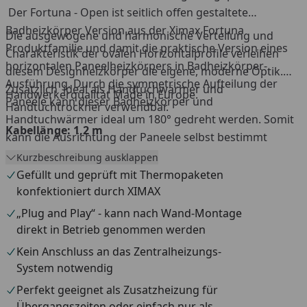
Der Fortuna - Open ist seitlich offen gestaltete
Badheizkörper Version aus der Ximax Fortuna
Die ausgewogene und harmonische Verteilung und
Produktfamilie und damit die praktische Version eines
Charakteristik der ovalen Horizontalprofile verleihen
horizontalen Paneelheizkörpers in Badheizkörper-
diesem Designheizkörper die eigene, moderne Optik.
Ausführung. Durch die symmetrische Aufteilung der
Zusätzlich ideal als Handtuchwärmer und
Handwerkerqualität Made in Europe.
Paneele kann dieser Badheizkörper und
Handtuchtrockner verwendbar.
Handtuchwärmer ideal um 180° gedreht werden. Somit
Kabellänge: 1,2 m
kann die Ausrichtung der Paneele selbst bestimmt
werden.
Kurzbeschreibung ausklappen
Gefüllt und geprüft mit Thermopaketen
konfektioniert durch XIMAX
„Plug and Play“ - kann nach Wand-Montage
direkt in Betrieb genommen werden
Kein Anschluss an das Zentralheizungs-
System notwendig
Perfekt geeignet als Zusatzheizung für
Übergangszeiten oder einfach nur als