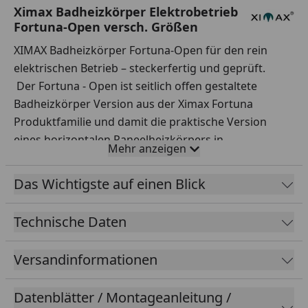
Ximax Badheizkörper Elektrobetrieb
Fortuna-Open versch. Größen
XIMAX Badheizkörper Fortuna-Open für den rein
elektrischen Betrieb – steckerfertig und geprüft.
Der Fortuna - Open ist seitlich offen gestaltete
Badheizkörper Version aus der Ximax Fortuna
Produktfamilie und damit die praktische Version
eines horizontalen Paneelheizkörpers in
Mehr anzeigen
Badheizkörper-Ausführung. Durch die symmetrische
Aufteilung der Paneele kann dieser Badheizkörper
Das Wichtigste auf einen Blick
und Handtuchwärmer ideal um 180° gedreht werden.
Somit kann die Ausrichtung der Paneele selbst
Technische Daten
bestimmt werden.
Die ausgewogene und harmonische Verteilung und
Versandinformationen
Charakteristik der ovalen Horizontalprofile verleihen
diesem Designheizkörper die eigene, moderne Optik.
Datenblätter / Montageanleitung /
Zusätzlich ideal als Handtuchwärmer und