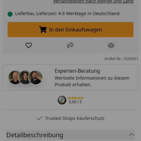
Versandkosten nach Menge und Land
Lieferbar, Lieferzeit: 4-6 Werktage in Deutschland
In den Einkaufswagen
In den Einkaufswagen legen
Produkt zur Wunschliste hinzufügen
Teilen
Produkt Ver
Artikel-Nr.: 1628661
Experten-Beratung
Wertvolle Informationen zu diesem
Produkt erhalten.
5,00
/ 5
Trusted Shops Käuferschutz
Detailbeschreibung