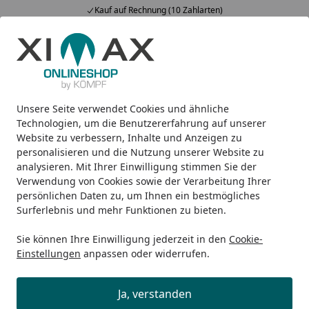
Kauf auf Rechnung (10 Zahlarten)
Alle Produkte
Mein Konto
Wunschl
Ein
5,00
/ 5
Suchen
Unsere Seite verwendet Cookies und ähnliche
Elektro-Heizkörper
Ximax Badheizkörper Elektrobetrieb F
Startseite
Technologien, um die Benutzererfahrung auf unserer
Ximax Badheizkörper
Website zu verbessern, Inhalte und Anzeigen zu
personalisieren und die Nutzung unserer Website zu
Elektrobetrieb Fortuna-Open
analysieren. Mit Ihrer Einwilligung stimmen Sie der
versch. Größen
Verwendung von Cookies sowie der Verarbeitung Ihrer
persönlichen Daten zu, um Ihnen ein bestmögliches
Surferlebnis und mehr Funktionen zu bieten.
Sie können Ihre Einwilligung jederzeit in den
Cookie-
Einstellungen
anpassen oder widerrufen.
Ja, verstanden