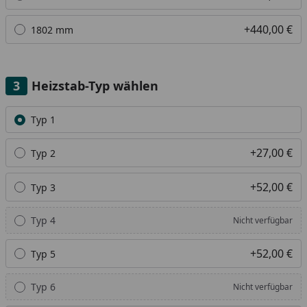
+440,00 €
1802 mm
Heizstab-Typ wählen
Alle anzeigen (7)
Typ 1
+27,00 €
Typ 2
+52,00 €
Typ 3
Typ 4
Nicht verfügbar
+52,00 €
Typ 5
Typ 6
Nicht verfügbar