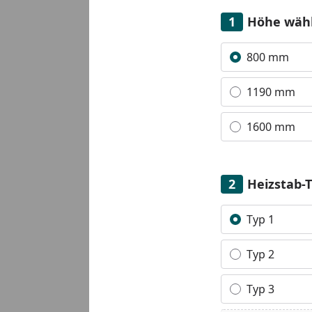
Höhe wäh
Alle anzeigen (3)
Youtube-Video
800 mm
1190 mm
1600 mm
Heizstab-
Alle anzeigen (7)
Typ 1
Typ 2
Typ 3