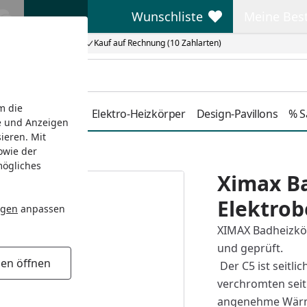
Wunschliste
Meine Bes
Wunschliste
Meine Beste
Kauf auf Rechnung (10 Zahlarten)
m die
Duschkabinen
Elektro-Heizkörper
Design-Pavillons
% S
e und Anzeigen
ieren. Mit
owie der
 versch. Größe
mögliches
Ximax B
Elektrob
ngen
anpassen
XIMAX Badheizkörp
und geprüft.
gen öffnen
Der C5 ist seitl
verchromten seitl
angenehme Wärm