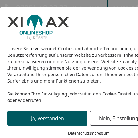
Hotline
07051 / 9 22 22
Kontakt
Mo-Fr. 8-16 Uhr
Kontakt
Eigene Montage-Teams
Unsere Seite verwendet Cookies und ähnliche Technologien, u
Design-Carports
Design-Heizkörper
Infrarot-Heizkörper
Benutzererfahrung auf unserer Website zu verbessern, Inhalt
zu personalisieren und die Nutzung unserer Website zu analys
Ihrer Einwilligung stimmen Sie der Verwendung von Cookies s
Elektro-Heizkörper
Ximax Badheizkörper Elektrobetrieb C5
Startseite
Verarbeitung Ihrer persönlichen Daten zu, um Ihnen ein best
Surferlebnis und mehr Funktionen zu bieten.
Sie können Ihre Einwilligung jederzeit in den
Cookie-Einstellu
oder widerrufen.
Ja, verstanden
Nein, Einstellun
Datenschutz
Impressum