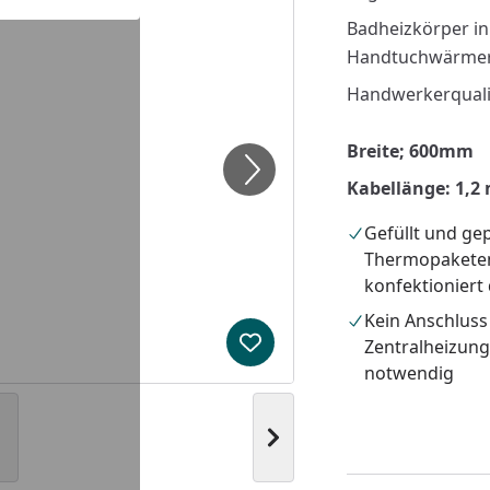
Badheizkörper i
Handtuchwärmer
Handwerkerquali
Breite; 600mm
Kabellänge: 1,2
Gefüllt und gep
Thermopakete
konfektioniert
Kein Anschluss
Zentralheizun
Produkt zur Wunschliste hi
notwendig
Nächstes Bild anzeigen