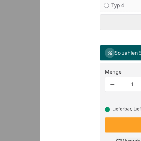
Typ 4
So zahlen 
Menge
Produktmen
Pro
Lieferbar, Li