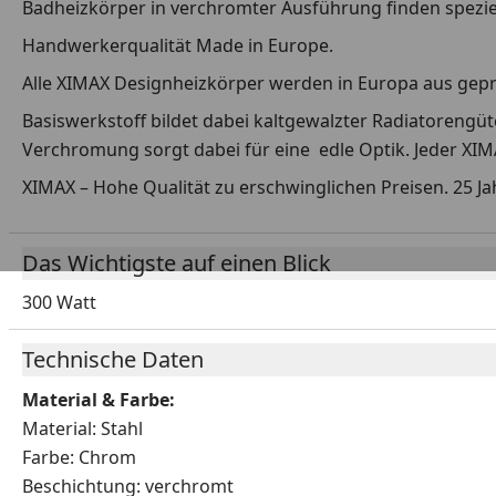
Badheizkörper in verchromter Ausführung finden spez
Handwerkerqualität Made in Europe.
Alle XIMAX Designheizkörper werden in Europa aus gepr
Basiswerkstoff bildet dabei kaltgewalzter Radiatoreng
Verchromung sorgt dabei für eine edle Optik. Jeder XIM
XIMAX – Hohe Qualität zu erschwinglichen Preisen. 25 Ja
Das Wichtigste auf einen Blick
300 Watt
Technische Daten
Material & Farbe:
Material: Stahl
Farbe: Chrom
Beschichtung: verchromt