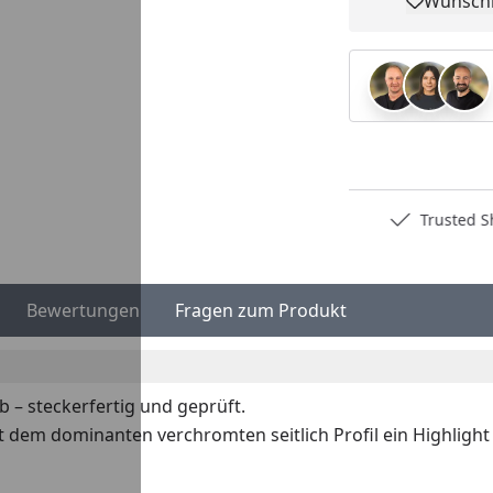
Wunschl
Pro
Deutschlands bester Händler
Trusted S
Bewertungen
Fragen zum Produkt
b – steckerfertig und geprüft.
 mit dem dominanten verchromten seitlich Profil ein Highl