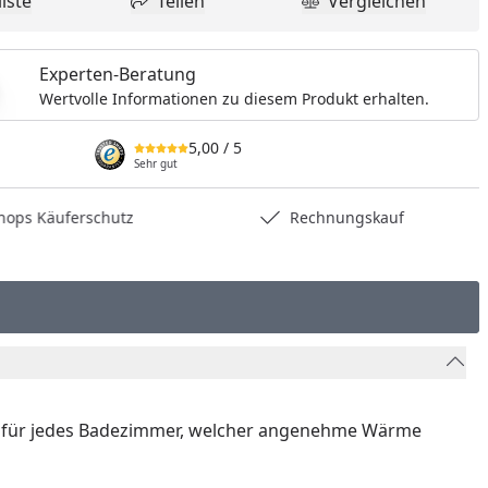
iste
Teilen
Vergleichen
dukt zur Wunschliste hinzufügen
Teilen
Produkt Vergle
Experten-Beratung
Wertvolle Informationen zu diesem Produkt erhalten.
5,00
/ 5
Sehr gut
hops Käuferschutz
Rechnungskauf
ight für jedes Badezimmer, welcher angenehme Wärme