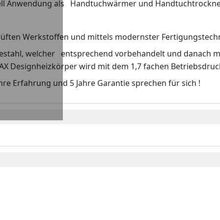
iell Anwendung als Handtuchwärmer und Handtuchtrockne
üften Werkstoffen und mittels modernster Fertigungstech
ütestahl, welcher entsprechend vorbehandelt und danach m
AX Designheizkörper wird mit dem 1,7 fachen Betriebsdruc
hre Erfahrung und 5 Jahre Garantie sprechen für sich !