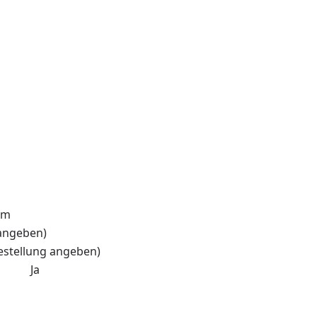
mm
 angeben)
Bestellung angeben)
et: Ja