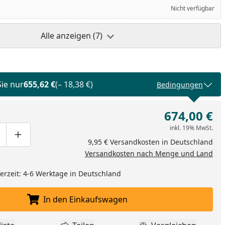
Nicht verfügbar
Alle anzeigen (7)
Sie nur
655,62 €
(– 18,38 €)
Bedingungen
674,00 €
inkl. 19% MwSt.
ge um eins verringern
duktmenge manuell eingeben
Produktmenge um eins erhöhen
9,95 € Versandkosten in Deutschland
Versandkosten nach Menge und Land
eferzeit: 4-6 Werktage in Deutschland
In den Einkaufswagen
In den Einkaufswagen legen