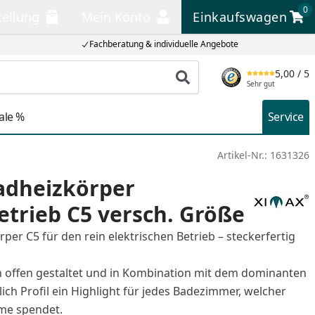
0
tellung
Mein Konto
Einkaufswagen
llung
Mein Konto
Einkaufswagen
Fachberatung & individuelle Angebote
5,00
/ 5
Produkt suchen
Sehr gut
ale %
Service
Artikel-Nr.:
1631326
adheizkörper
etrieb C5 versch. Größe
er C5 für den rein elektrischen Betrieb – steckerfertig
ich offen gestaltet und in Kombination mit dem dominanten
ich Profil ein Highlight für jedes Badezimmer, welcher
e spendet.