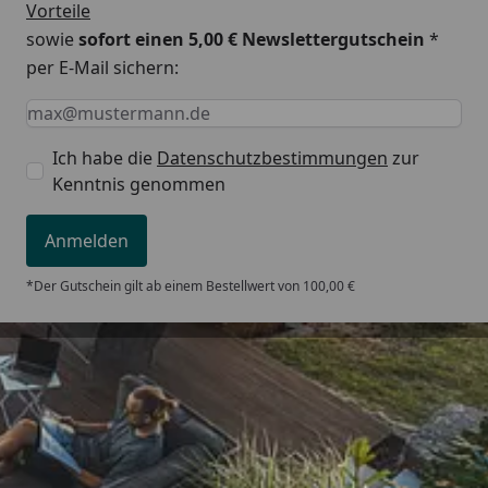
Vorteile
sowie
sofort einen 5,00 € Newslettergutschein
*
per E-Mail sichern:
Keine Eingabe erforderlich
Eingabe erforderlich
E-Mail *
Ich habe die
Datenschutzbestimmungen
zur
Kenntnis genommen
Anmelden
*Der Gutschein gilt ab einem Bestellwert von 100,00 €
Trusted Shops
5,00
/ 5