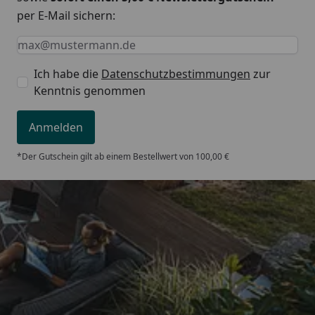
per E-Mail sichern:
Keine Eingabe erforderlich
Eingabe erforderlich
E-Mail *
Ich habe die
Datenschutzbestimmungen
zur
Kenntnis genommen
Anmelden
*Der Gutschein gilt ab einem Bestellwert von 100,00 €
Trusted Shops
5,00
/ 5
„Keine Probleme bei der