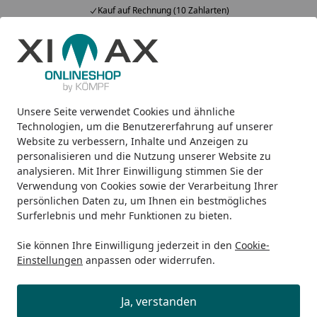
Kauf auf Rechnung (10 Zahlarten)
…
Alle Produkte
Mein Konto
Wunschl
Ein
5,00
/ 5
Suchen
Unsere Seite verwendet Cookies und ähnliche
Was sind KÖMPF+ Produkte?
Startseite
Technologien, um die Benutzererfahrung auf unserer
Website zu verbessern, Inhalte und Anzeigen zu
Was sind KÖMPF+ Produkte?
personalisieren und die Nutzung unserer Website zu
Bei KÖMPF+ Produkten sparen sie wortwörtlich doppelt:
analysieren. Mit Ihrer Einwilligung stimmen Sie der
Verwendung von Cookies sowie der Verarbeitung Ihrer
Statt zwei KÖMPF Münzen je ausgegebenen Euro,
persönlichen Daten zu, um Ihnen ein bestmögliches
erhalten Sie vier KÖMPF Münzen.
Surferlebnis und mehr Funktionen zu bieten.
Außerdem profitieren Sie bei KÖMPF+ Produkte von
Sie können Ihre Einwilligung jederzeit in den
Cookie-
besonders kurzen Lieferzeiten.
Einstellungen
anpassen oder widerrufen.
Sie erkennen KÖMPF+ Produkte an einem kleinem
Wimpel in der Produktkachel. Sie können auch explizit
Ja, verstanden
nach KÖMPF+ Produkten filtern. Es kann vorkommen,