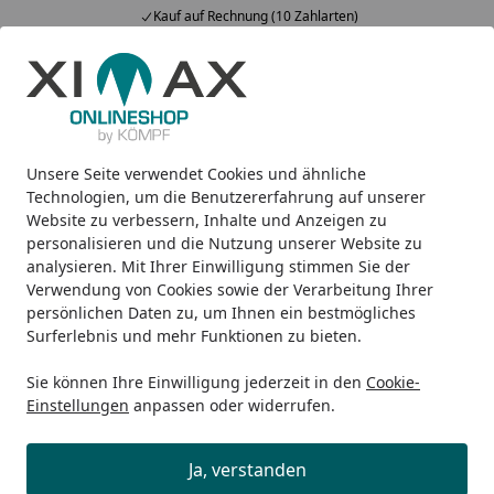
Kauf auf Rechnung (10 Zahlarten)
Alle Produkte
Mein Konto
Wunschl
Ein
5,00
/ 5
Suchen
Unsere Seite verwendet Cookies und ähnliche
Wie kann ich mich vom Newsletter abmelden?
Startseite
Technologien, um die Benutzererfahrung auf unserer
Website zu verbessern, Inhalte und Anzeigen zu
Wie kann ich mich vom Newsletter
personalisieren und die Nutzung unserer Website zu
abmelden?
analysieren. Mit Ihrer Einwilligung stimmen Sie der
Verwendung von Cookies sowie der Verarbeitung Ihrer
Sie können unseren Newsletter einfach und problemlos
persönlichen Daten zu, um Ihnen ein bestmögliches
abbestellen. Dafür klicken Sie einfach auf den Abmelde-
Surferlebnis und mehr Funktionen zu bieten.
Link am Ende jedes Newsletters.
Sie können Ihre Einwilligung jederzeit in den
Cookie-
Einstellungen
anpassen oder widerrufen.
Ja, verstanden
Gut zu wissen: Sie müssen sich mit genau der