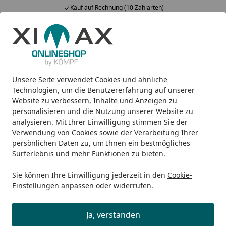
Kauf auf Rechnung (10 Zahlarten)
Alle Produkte
Mein Konto
Wunschl
Ein
5,00
/ 5
Suchen
Unsere Seite verwendet Cookies und ähnliche
Bestellung zusammenfassen
Startseite
Technologien, um die Benutzererfahrung auf unserer
Website zu verbessern, Inhalte und Anzeigen zu
Kann ich alle Produkte in einer
personalisieren und die Nutzung unserer Website zu
Bestellung erhalten?
analysieren. Mit Ihrer Einwilligung stimmen Sie der
Verwendung von Cookies sowie der Verarbeitung Ihrer
Bei
Paketware
, die wir ab Lager versenden, können wir
persönlichen Daten zu, um Ihnen ein bestmögliches
Ihrem Wunsch gerne nachkommen
. In diesem Fall
Surferlebnis und mehr Funktionen zu bieten.
warten wir, bis auch Produkte mit längerer Lieferzeit bei
Sie können Ihre Einwilligung jederzeit in den
Cookie-
uns eingetroffen sind bzw. hinzugepackt werden können
Einstellungen
anpassen oder widerrufen.
und versenden gerne Ihre komplette Bestellung in
einem Paket. Bei Speditionsware ist dies in manchen
Ja, verstanden
Fällen leider nicht möglich.