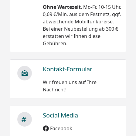
Typ
Schneelast
Windbeständigkeit
Ohne Wartezeit
. Mo-Fr. 10-15 Uhr.
0,69 €/Min. aus dem Festnetz, ggf.
kg/m²
km/h
abweichende Mobilfunkpreise.
bzw.
Bei einer Neubestellung ab 300 €
KN/m²
erstatten wir Ihnen diese
Gebühren.
si*
sk**
60
60/0,60
75/0,75
122
Kontakt-Formular
80
80/0,80
100/1,00
122
Wir freuen uns auf Ihre
110
110/1,1
137/1,37
122
Nachricht!
170
213/2,13
213/2,13
122
Social Media
*max. Dachlast; ** relevante Schneelast auf dem
Facebook
Boden nach DIN 1055 / EN1991, Teil 1-4