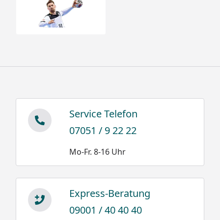
Dachrinne
Inkl. integrierter Dachrinne
mit Fallrohr
Montage
Montage zum günstigen
Festpreis möglich
oder
Sorglos-Paket mit Montage
und besonderen Service-
Leistungen zum Festpreis
Weitere Informationen
.
Service Telefon
Der Montageservice
07051 / 9 22 22
beinhaltet die
Fundamentarbeiten, nicht
Mo-Fr. 8-16 Uhr
jedoch das Bereitstellen
von Beton.
Im Reiter "Infos" erhalten
Sie Infos über die benötigte
Express-Beratung
Menge an Beton.
09001 / 40 40 40