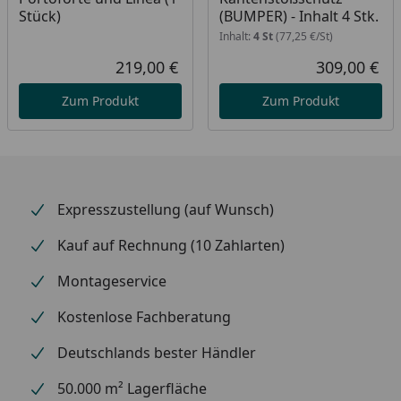
platzökonomisch
Stück)
(BUMPER) - Inhalt 4 Stk.
Langlebig und wartungsfrei
Inhalt:
4 St
(77,25 €/St)
219,00 €
309,00 €
Erhältliche Farben: Edelstahllook, schwarz
Aktueller Preis
Akt
Zum Produkt
Zum Produkt
Vorteile Photovoltaik Module:
Sonne als unerschöpfliche Energiequelle
Klima- und Umweltschutz (CO²-Einsparung)
Expresszustellung (auf Wunsch)
Geräuschlose Stromerzeugung
Kauf auf Rechnung (10 Zahlarten)
PV-Anlage ist wartungsarm
Montageservice
Verbrauch von fossilen Brennstoffen wird
reduziert
Kostenlose Fachberatung
Hohe Lebensdauer der PV-Module (20+ Jahre)
Deutschlands bester Händler
50.000 m² Lagerfläche