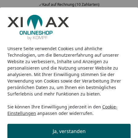
Kauf auf Rechnung (10 Zahlarten)
Alle Produkte
Mein Konto
Wunschl
Ein
5,00
/ 5
Suchen
Unsere Seite verwendet Cookies und ähnliche
Design-Carports
Linea
Ximax Solar-Carport Linea Typ 60
Startseite
Technologien, um die Benutzererfahrung auf unserer
Ximax Solar-Carport Linea Typ 60
Website zu verbessern, Inhalte und Anzeigen zu
personalisieren und die Nutzung unserer Website zu
495 x 302 cm
analysieren. Mit Ihrer Einwilligung stimmen Sie der
Verwendung von Cookies sowie der Verarbeitung Ihrer
persönlichen Daten zu, um Ihnen ein bestmögliches
Surferlebnis und mehr Funktionen zu bieten.
Sie können Ihre Einwilligung jederzeit in den
Cookie-
Einstellungen
anpassen oder widerrufen.
Ja, verstanden