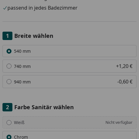
passend in jedes Badezimmer
Breite wählen
Alle anzeigen (3)
540 mm
+1,20 €
740 mm
-0,60 €
940 mm
Farbe Sanitär wählen
Alle anzeigen (2)
Weiß
Nicht verfügbar
Chrom