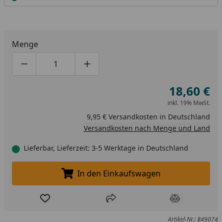
Menge
Produktmenge um eins verringern
Produktmenge manuell eingeben
Produktmenge um eins erhöhen
18,60 €
inkl. 19% MwSt.
9,95 € Versandkosten in Deutschland
Versandkosten nach Menge und Land
Lieferbar, Lieferzeit: 3-5 Werktage in Deutschland
In den Einkaufswagen
In den Einkaufswagen legen
Produkt zur Wunschliste hinzufügen
Teilen
Produkt Ver
Artikel-Nr.: 849074