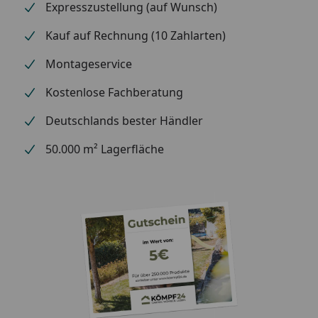
Expresszustellung (auf Wunsch)
800 mm
Länge 940 mm für Kompakt-Heizkörper: Breite >
Kauf auf Rechnung (10 Zahlarten)
1000 mm
Montageservice
Kostenlose Fachberatung
Montagehinweise:
Deutschlands bester Händler
kann bei Bedarf problemlos auf andere Längen
50.000 m² Lagerfläche
gekürzt werden
2 Aufhängehaken, deren Verdrehen die neue
OVALgeometrie verhindert