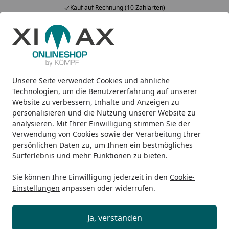
Kauf auf Rechnung (10 Zahlarten)
Alle Produkte
Mein Konto
Wunschl
Ein
5,00
/ 5
Suchen
Unsere Seite verwendet Cookies und ähnliche
Design-Heizkörper
Heizkörper-Accessoires
Ximax Handtu
Startseite
Technologien, um die Benutzererfahrung auf unserer
Ximax Handtuchhalter für
Website zu verbessern, Inhalte und Anzeigen zu
personalisieren und die Nutzung unserer Website zu
Kompaktheizkörper
analysieren. Mit Ihrer Einwilligung stimmen Sie der
Verwendung von Cookies sowie der Verarbeitung Ihrer
5
(2 Bewertungen)
persönlichen Daten zu, um Ihnen ein bestmögliches
Surferlebnis und mehr Funktionen zu bieten.
Sie können Ihre Einwilligung jederzeit in den
Cookie-
Einstellungen
anpassen oder widerrufen.
Ja, verstanden