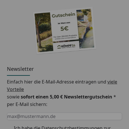
Newsletter
Einfach hier die E-Mail-Adresse eintragen und
viele
Vorteile
sowie
sofort einen 5,00 € Newslettergutschein
*
per E-Mail sichern:
Keine Eingabe erforderlich
Eingabe erforderlich
E-Mail *
Ich habe die
Datenschutzbestimmungen
zur