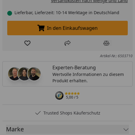
Versandkosten nach Menge und Land
Lieferbar, Lieferzeit: 10-14 Werktage in Deutschland
In den Einkaufswagen
In den Einkaufswagen legen
Produkt zur Wunschliste hinzufügen
Teilen
Produkt Ver
Artikel-Nr.: 6503710
Experten-Beratung
Wertvolle Informationen zu diesem
Produkt erhalten.
5,00
/ 5
Trusted Shops Käuferschutz
Marke