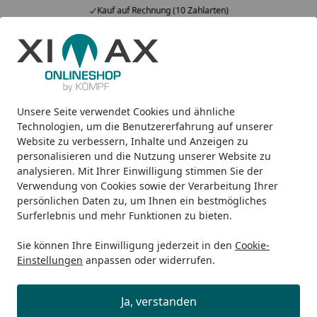
Kauf auf Rechnung (10 Zahlarten)
Alle Produkte
Mein Konto
Wunschl
Ein
5,00
/ 5
Suchen
Unsere Seite verwendet Cookies und ähnliche
Ximax Befestigungssockel, Winterweiß Pos. 25 Aus Paket: VP
Startseite
Technologien, um die Benutzererfahrung auf unserer
Ximax Befestigungssockel,
Website zu verbessern, Inhalte und Anzeigen zu
personalisieren und die Nutzung unserer Website zu
Winterweiß Pos. 25 Aus Paket: VPN-
analysieren. Mit Ihrer Einwilligung stimmen Sie der
K101-08 – Kleinteile-Box
Verwendung von Cookies sowie der Verarbeitung Ihrer
persönlichen Daten zu, um Ihnen ein bestmögliches
Surferlebnis und mehr Funktionen zu bieten.
Sie können Ihre Einwilligung jederzeit in den
Cookie-
Einstellungen
anpassen oder widerrufen.
Ja, verstanden
Produk