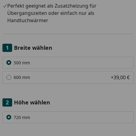
Perfekt geeignet als Zusatzheizung für
Übergangszeiten oder einfach nur als
Handtuchwärmer
Breite wählen
Alle anzeigen (2)
500 mm
+39,00 €
600 mm
Höhe wählen
Alle anzeigen (1)
720 mm