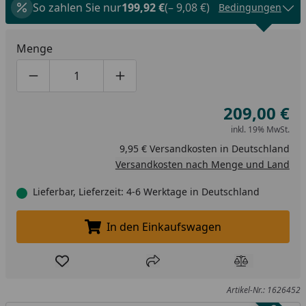
So zahlen Sie nur
199,92 €
(– 9,08 €)
Bedingungen
Menge
Produktmenge um eins verringern
Produktmenge manuell eingeben
Produktmenge um eins erhöhen
209,00 €
inkl. 19% MwSt.
9,95 € Versandkosten in Deutschland
Versandkosten nach Menge und Land
Lieferbar, Lieferzeit: 4-6 Werktage in Deutschland
In den Einkaufswagen
In den Einkaufswagen legen
Produkt zur Wunschliste hinzufügen
Teilen
Produkt Ver
Artikel-Nr.: 1626452