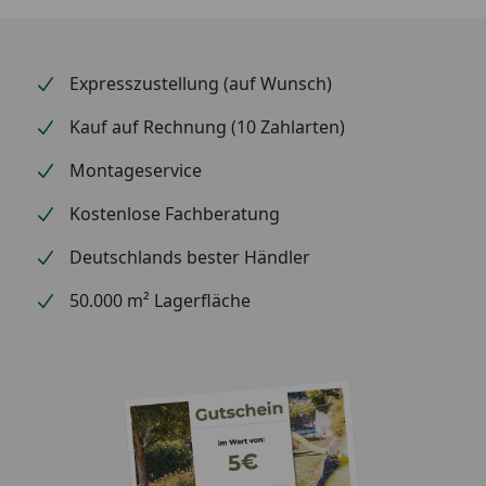
unempfindliche Oberfläche mit edler Optik. Jeder
XIMAX Designheizkörper wird mit dem 1,7 fachen
Betriebsdruck geprüft.
Expresszustellung (auf Wunsch)
XIMAX – Hohe Qualität zu erschwinglichen Preisen. 25
Kauf auf Rechnung (10 Zahlarten)
Jahre Erfahrung und 10 Jahre Garantie sprechen für
sich !
Montageservice
Kostenlose Fachberatung
Deutschlands bester Händler
50.000 m² Lagerfläche