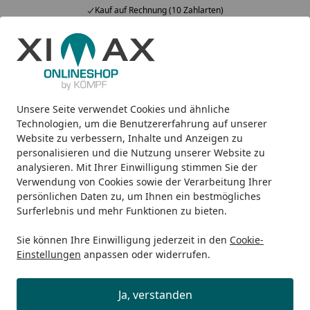
Kauf auf Rechnung (10 Zahlarten)
Alle Produkte
Mein Konto
Wunschl
Ein
5,00
/ 5
Suchen
Unsere Seite verwendet Cookies und ähnliche
Elektro-Heizkörper
Ximax Badheizkörper Elektrobetrieb Ce
Startseite
Technologien, um die Benutzererfahrung auf unserer
Ximax Badheizkörper
Website zu verbessern, Inhalte und Anzeigen zu
personalisieren und die Nutzung unserer Website zu
Elektrobetrieb Centrino versch.
analysieren. Mit Ihrer Einwilligung stimmen Sie der
Größen
Verwendung von Cookies sowie der Verarbeitung Ihrer
persönlichen Daten zu, um Ihnen ein bestmögliches
Surferlebnis und mehr Funktionen zu bieten.
Sie können Ihre Einwilligung jederzeit in den
Cookie-
Einstellungen
anpassen oder widerrufen.
Ja, verstanden