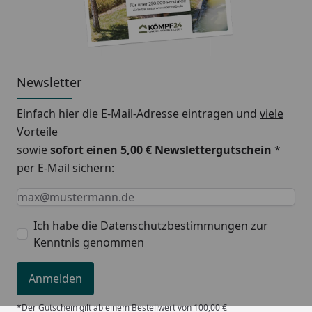
Newsletter
Einfach hier die E-Mail-Adresse eintragen und
viele
Vorteile
sowie
sofort einen 5,00 € Newslettergutschein
*
per E-Mail sichern:
Keine Eingabe erforderlich
Eingabe erforderlich
E-Mail *
Ich habe die
Datenschutzbestimmungen
zur
Kenntnis genommen
Anmelden
*Der Gutschein gilt ab einem Bestellwert von 100,00 €