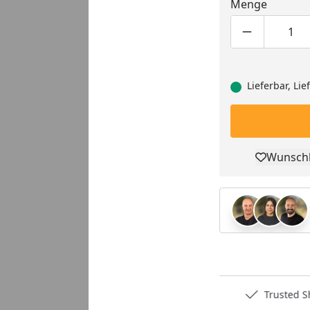
Menge
Produktmen
Pro
Lieferbar, Li
Wunschl
Pro
Deutschlands bester Händler
Trusted S