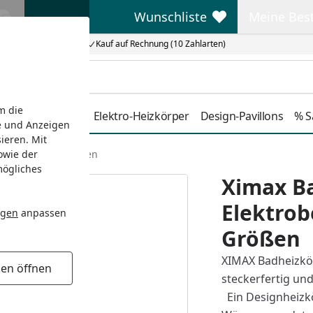
Wunschliste
Meine Bes
Wunschliste
Meine Beste
Kauf auf Rechnung (10 Zahlarten)
m die
Duschkabinen
Elektro-Heizkörper
Design-Pavillons
% S
e und Anzeigen
ieren. Mit
owie der
pha-C versch. Größen
mögliches
Ximax B
Elektrob
ngen
anpassen
Größen
XIMAX Badheizkör
gen öffnen
steckerfertig und
Ein Designheizk