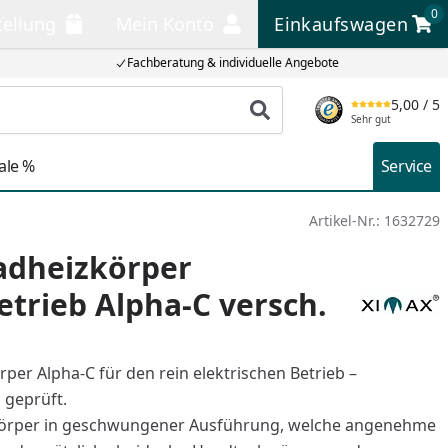
0
tellung
Mein Konto
Einkaufswagen
llung
Mein Konto
Einkaufswagen
Fachberatung & individuelle Angebote
5,00
/ 5
Produkt suchen
Sehr gut
ale %
Service
Artikel-Nr.:
1632729
adheizkörper
etrieb Alpha-C versch.
per Alpha-C für den rein elektrischen Betrieb –
 geprüft.
örper in geschwungener Ausführung, welche angenehme