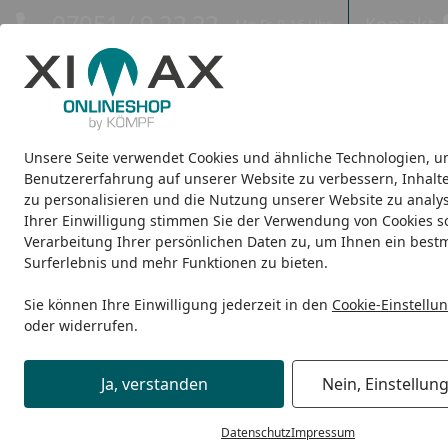
Hotline
07051 / 9 22 22
Kontakt
Mo-Fr. 8-16 Uhr
Kontakt
Eigene Montage-Teams
Unsere Seite verwendet Cookies und ähnliche Technologien, u
Design-Carports
Design-Heizkörper
Infrarot-Heizkörper
Benutzererfahrung auf unserer Website zu verbessern, Inhalt
zu personalisieren und die Nutzung unserer Website zu analys
Ihrer Einwilligung stimmen Sie der Verwendung von Cookies s
Elektro-Heizkörper
Ximax Badheizkörper Elektrobetrieb Al
Startseite
Verarbeitung Ihrer persönlichen Daten zu, um Ihnen ein best
Surferlebnis und mehr Funktionen zu bieten.
Sie können Ihre Einwilligung jederzeit in den
Cookie-Einstellu
oder widerrufen.
Ja, verstanden
Nein, Einstellun
Datenschutz
Impressum