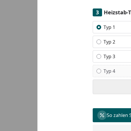
Heizstab-
Alle anzeigen (7)
Typ 1
Typ 2
Typ 3
Typ 4
So zahlen 