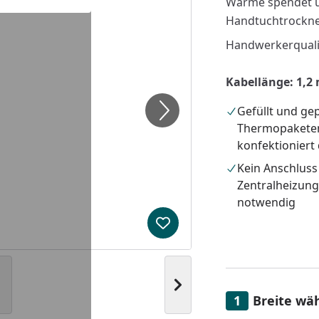
Wärme spendet u
Handtuchtrockne
Handwerkerquali
Kabellänge: 1,2
Gefüllt und gep
Thermopakete
konfektioniert
Kein Anschluss
Zentralheizun
notwendig
Produkt zur Wunschliste hi
Nächstes Bild anzeigen
Breite wä