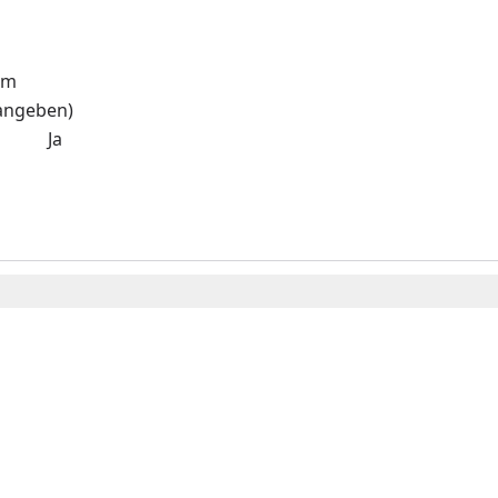
mm
 angeben)
et: Ja