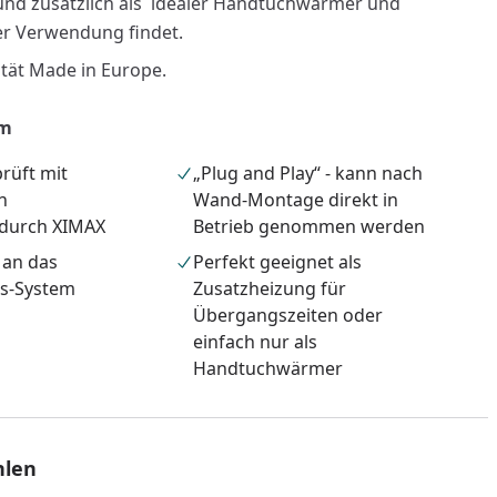
nd zusätzlich als idealer Handtuchwärmer und
r Verwendung findet.
tät Made in Europe.
 m
rüft mit
„Plug and Play“ - kann nach
n
Wand-Montage direkt in
 durch XIMAX
Betrieb genommen werden
 an das
Perfekt geeignet als
gs-System
Zusatzheizung für
Übergangszeiten oder
einfach nur als
nzufügen
Handtuchwärmer
hlen