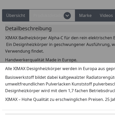
Übersicht
Produktdetails
Marke
Videos
Detailbeschreibung
XIMAX Badheizkörper Alpha-C für den rein elektrischen B
Ein Designheizkörper in geschwungener Ausführung, 
Verwendung findet.
Handwerkerqualität Made in Europe.
Alle XIMAX Designheizkörper werden in Europa aus gepr
Basiswerkstoff bildet dabei kaltgewalzter Radiatoreng
umweltfreundlichen Pulverlacken Kunststoff pulverbesch
Designheizkörper wird mit dem 1,7 fachen Betriebsdruc
XIMAX – Hohe Qualität zu erschwinglichen Preisen. 25 Ja