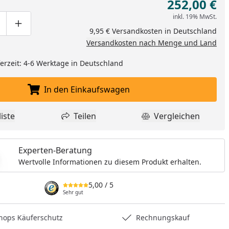
252,00 €
inkl. 19% MwSt.
ge um eins verringern
duktmenge manuell eingeben
Produktmenge um eins erhöhen
9,95 € Versandkosten in Deutschland
Versandkosten nach Menge und Land
eferzeit: 4-6 Werktage in Deutschland
In den Einkaufswagen
In den Einkaufswagen legen
iste
Teilen
Vergleichen
dukt zur Wunschliste hinzufügen
Teilen
Produkt Vergle
Experten-Beratung
Wertvolle Informationen zu diesem Produkt erhalten.
5,00
/ 5
Sehr gut
hops Käuferschutz
Rechnungskauf