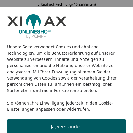
Kauf auf Rechnung (10 Zahlarten)
Alle Produkte
Mein Konto
Wunschl
Ein
5,00
/ 5
Suchen
Unsere Seite verwendet Cookies und ähnliche
Ximax Badheizkörper P2, weiß H x B: 1720 x 600 weiss VOLL
Startseite
Technologien, um die Benutzererfahrung auf unserer
Ximax Badheizkörper P2, weiß H x
Website zu verbessern, Inhalte und Anzeigen zu
personalisieren und die Nutzung unserer Website zu
B: 1720 x 600 weiss
analysieren. Mit Ihrer Einwilligung stimmen Sie der
VOLLVERZINKUNG Anschluss
Verwendung von Cookies sowie der Verarbeitung Ihrer
persönlichen Daten zu, um Ihnen ein bestmögliches
Standard links/ rechts
Surferlebnis und mehr Funktionen zu bieten.
Sie können Ihre Einwilligung jederzeit in den
Cookie-
Einstellungen
anpassen oder widerrufen.
Ja, verstanden