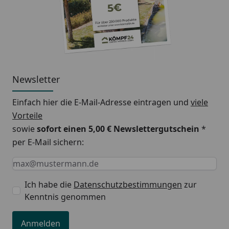
Newsletter
Einfach hier die E-Mail-Adresse eintragen und
viele
Vorteile
sowie
sofort einen 5,00 € Newslettergutschein
*
per E-Mail sichern:
Keine Eingabe erforderlich
Eingabe erforderlich
E-Mail *
Ich habe die
Datenschutzbestimmungen
zur
Kenntnis genommen
Anmelden