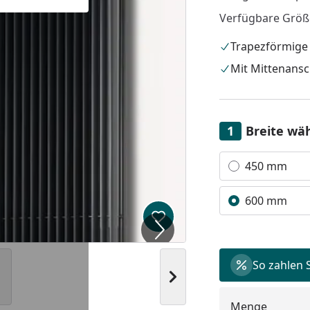
Verfügbare Größe
Trapezförmige
Mit Mittenansc
Breite wä
Alle anzeigen (2)
450 mm
600 mm
Produkt zur Wunschliste hi
So zahlen 
Nächstes Bild anzeigen
Menge