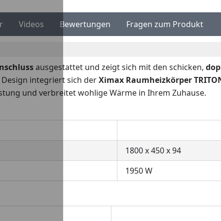
r
Videos
Bewertungen
Fragen zum Produkt
nschluss
ausgestattet und zeigt sich mit den schicken,
dop
Design integriert sich der
Ximax Raumheizkörper TRITON
istung und verbreitet wohlige Wärme in Ihrem Zuhause.
1800 x 450 x 94
1950 W