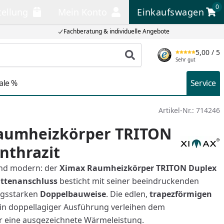
0
tellung
Mein Konto
Einkaufswagen
llung
Mein Konto
Einkaufswagen
Fachberatung & individuelle Angebote
5,00
/ 5
Produkt suchen
Sehr gut
ale %
Service
Artikel-Nr.:
714246
aumheizkörper TRITON
nthrazit
 und modern: der
Ximax Raumheizkörper TRITON Duplex
ittenanschluss
besticht mit seiner beeindruckenden
ngsstarken
Doppelbauweise
. Die edlen,
trapezförmigen
in doppellagiger Ausführung verleihen dem
r eine ausgezeichnete Wärmeleistung.