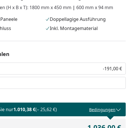
n (H x B x T): 1800 mm x 450 mm
|
600 mm x 94 mm
 Paneele
Doppellagige Ausführung
hluss
Inkl. Montagematerial
hlen
-191,00 €
nzufügen
Sie nur
1.010,38 €
(– 25,62 €)
Bedingungen
1.036,00 €