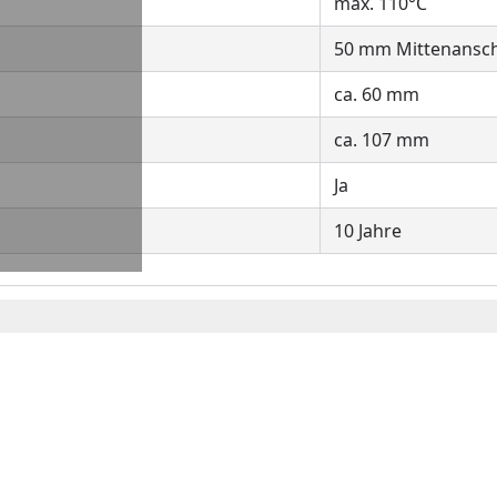
max. 110°C
50 mm Mittenansch
ca. 60 mm
ca. 107 mm
Ja
10 Jahre