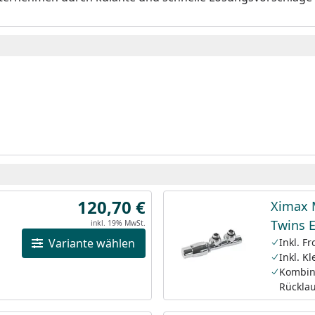
120,70 €
Ximax 
Twins 
inkl. 19% MwSt.
Variante wählen
Inkl. F
Inkl. K
Kombin
Rückla