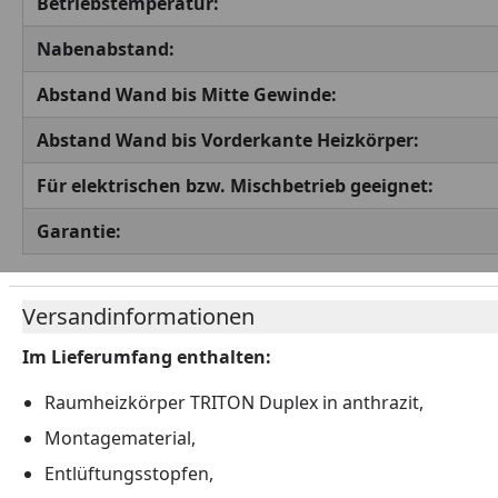
Betriebstemperatur:
Nabenabstand:
Abstand Wand bis Mitte Gewinde:
Abstand Wand bis Vorderkante Heizkörper:
Für elektrischen bzw. Mischbetrieb geeignet:
Garantie:
Versandinformationen
Im Lieferumfang enthalten:
Raumheizkörper TRITON Duplex in anthrazit,
Montagematerial,
Entlüftungsstopfen,