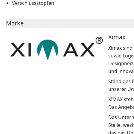
Verschlussstopfen
Marke
Ximax
Ximax sind
sowie Logi
Designheiz
und innovat
Ständiges 
unserer Un
XIMAX steht
Das Angebo
Das Unterne
Stelle, wes
das das Un