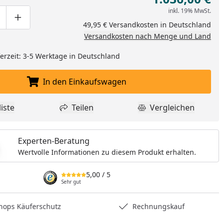
inkl. 19% MwSt.
ge um eins verringern
duktmenge manuell eingeben
Produktmenge um eins erhöhen
49,95 € Versandkosten in Deutschland
Versandkosten nach Menge und Land
eferzeit: 3-5 Werktage in Deutschland
In den Einkaufswagen
In den Einkaufswagen legen
iste
Teilen
Vergleichen
dukt zur Wunschliste hinzufügen
Teilen
Produkt Vergle
Experten-Beratung
Wertvolle Informationen zu diesem Produkt erhalten.
5,00
/ 5
Sehr gut
hops Käuferschutz
Rechnungskauf