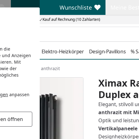
Wunschliste
Meine Bes
Wunschliste
Meine Beste
Kauf auf Rechnung (10 Zahlarten)
m die
Duschkabinen
Elektro-Heizkörper
Design-Pavillons
% S
e und Anzeigen
ieren. Mit
owie der
er TRITON Duplex anthrazit
mögliches
Ximax R
Duplex a
ngen
anpassen
Elegant, stilvoll
anthrazit mit M
gen öffnen
Optik und leistu
Vertikalpaneele
Designheizkörpe