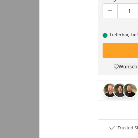
Produktmen
Pro
Youtube-Video
Lieferbar, Li
Wunschl
Pro
Deutschlands bester Händler
Trusted S