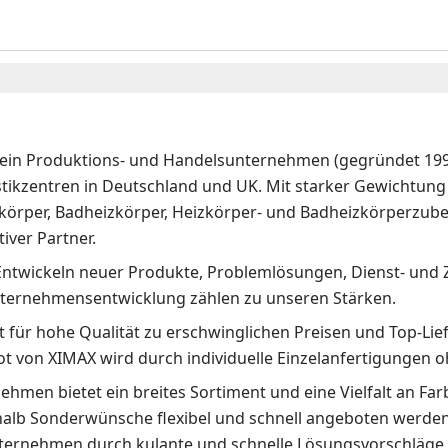
 ein Produktions- und Handelsunternehmen (gegründet 1992
stikzentren in Deutschland und UK. Mit starker Gewichtung 
körper, Badheizkörper, Heizkörper- und Badheizkörperzubeh
iver Partner.
Entwickeln neuer Produkte, Problemlösungen, Dienst- und 
ternehmensentwicklung zählen zu unseren Stärken.
 für hohe Qualität zu erschwinglichen Preisen und Top-Lief
t von XIMAX wird durch individuelle Einzelanfertigunge
hmen bietet ein breites Sortiment und eine Vielfalt an Fa
halb Sonderwünsche flexibel und schnell angeboten werden.
ternehmen durch kulante und schnelle Lösungsvorschläge