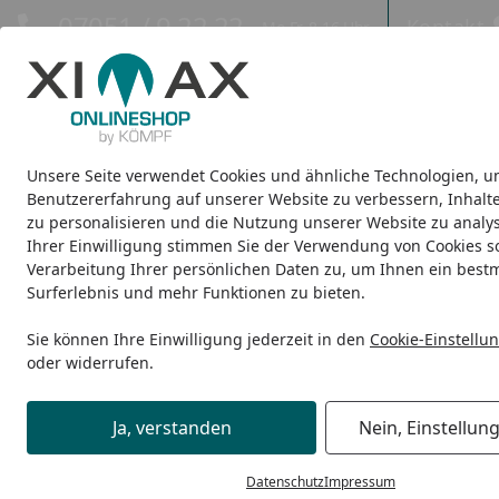
Hotline
07051 / 9 22 22
Kontakt
Mo-Fr. 8-16 Uhr
Kontakt
Eigene Montage-Teams
Unsere Seite verwendet Cookies und ähnliche Technologien, u
Design-Carports
Design-Heizkörper
Infrarot-Heizkörper
Benutzererfahrung auf unserer Website zu verbessern, Inhalt
zu personalisieren und die Nutzung unserer Website zu analys
Ihrer Einwilligung stimmen Sie der Verwendung von Cookies s
Design-Heizkörper
Raumheizkörper
Ximax Raumheizkörp
Startseite
Verarbeitung Ihrer persönlichen Daten zu, um Ihnen ein best
Surferlebnis und mehr Funktionen zu bieten.
Sie können Ihre Einwilligung jederzeit in den
Cookie-Einstellu
oder widerrufen.
Ja, verstanden
Nein, Einstellun
Datenschutz
Impressum